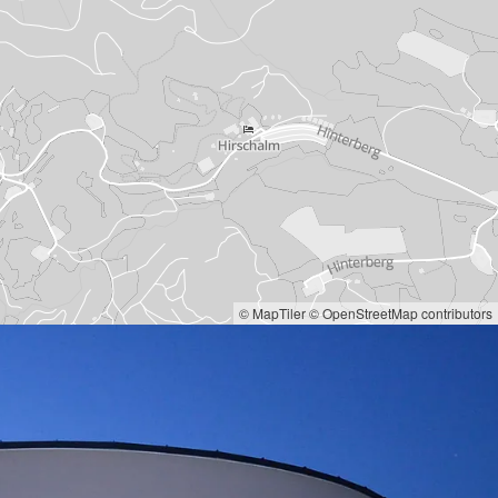
© MapTiler
© OpenStreetMap contributors