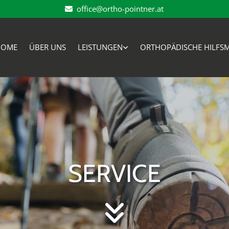
office@ortho-pointner.at

HOME
ÜBER UNS
LEISTUNGEN
ORTHOPÄDISCHE HILFSM
SERVICE
